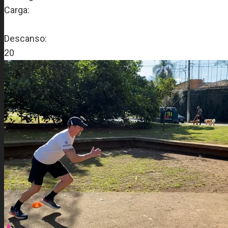
Carga:
Descanso:
20