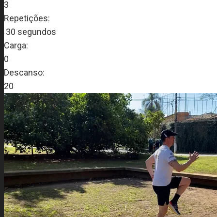
3
Repetições:
30 segundos
Carga:
0
Descanso:
20