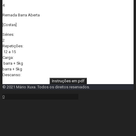
4
Remada Barra Aberta
[Costas]
Séries:
2
Repetições:
12 a 15
Carga:
barra + 5kg
barra + 5kg
Descanso:
Instruções em pdf
© 2021 Mário Xuxa. Todos os direitos reservados.
0