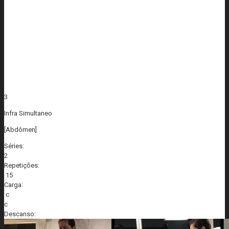
3
Infra Simultaneo
[Abdômen]
Séries:
2
Repetições:
15
Carga:
c
c
Descanso: