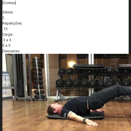
[Costas]
Séries:
2
Repetições:
15
Carga:
3 a 5
3 a 5
Descanso: