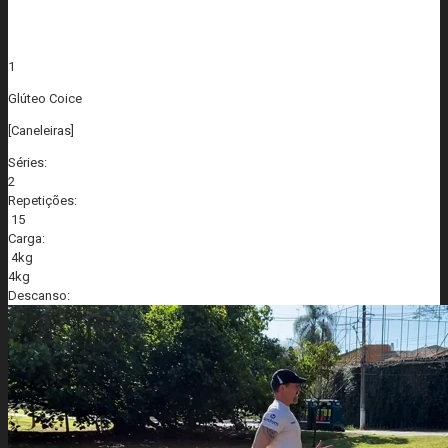
1
Glúteo Coice
[Caneleiras]
Séries:
2
Repetições:
15
Carga:
4kg
4kg
Descanso: