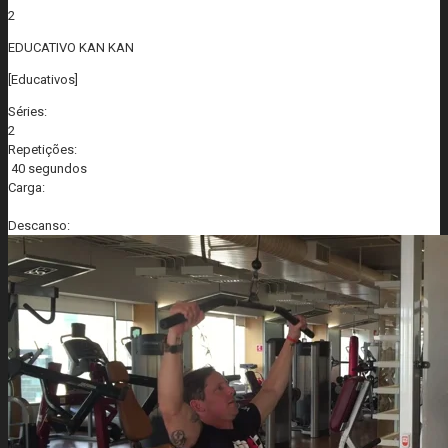
2
EDUCATIVO KAN KAN
[Educativos]
Séries:
2
Repetições:
40 segundos
Carga:
Descanso: