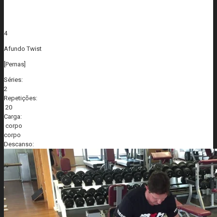
4
Afundo Twist
[Pernas]
Séries:
2
Repetições:
20
Carga:
corpo
corpo
Descanso: