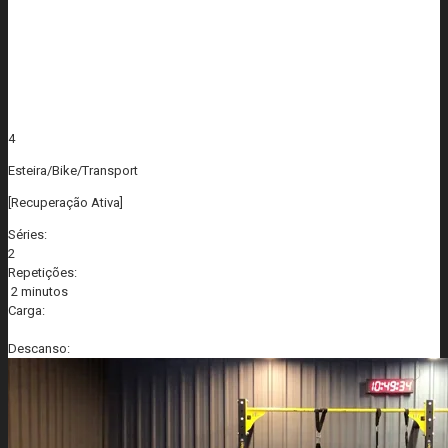
4
Esteira/Bike/Transport
[Recuperação Ativa]
Séries:
2
Repetições:
2 minutos
Carga:
Descanso: