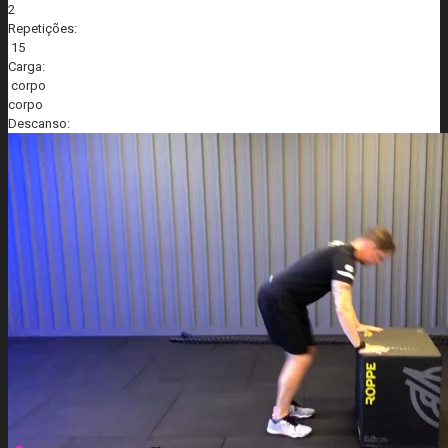
2
Repetições:
15
Carga:
corpo
corpo
Descanso: