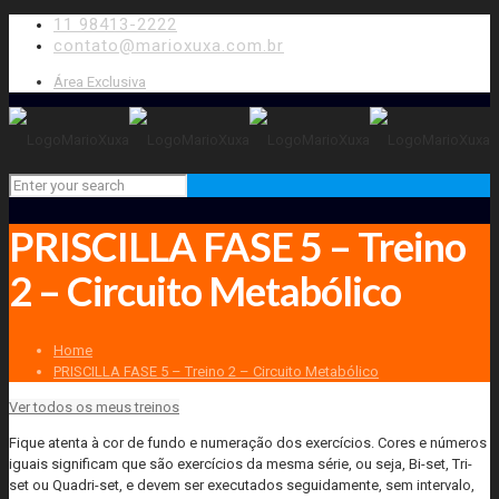
11 98413-2222
contato@marioxuxa.com.br
Área Exclusiva
PRISCILLA FASE 5 – Treino
2 – Circuito Metabólico
Home
PRISCILLA FASE 5 – Treino 2 – Circuito Metabólico
Ver todos os meus treinos
Fique atenta à cor de fundo e numeração dos exercícios. Cores e números
iguais significam que são exercícios da mesma série, ou seja, Bi-set, Tri-
set ou Quadri-set, e devem ser executados seguidamente, sem intervalo,