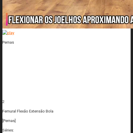
Pernas
2
Femural Flexão Extensão Bola
[Pernas]
Séries: