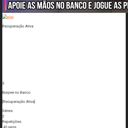
Recuperação Ativa
3
Burpee no Banco
[Recuperação Ativa]
Séries:
2
Repetições:
45 segs.