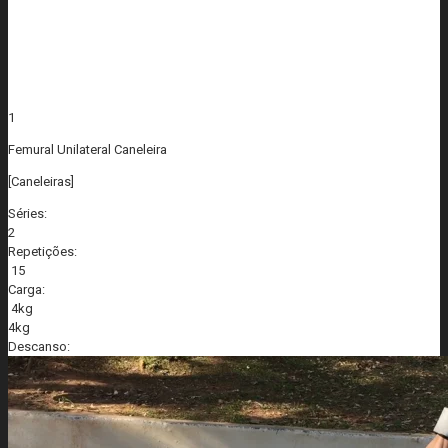
1
Femural Unilateral Caneleira
[Caneleiras]
Séries:
2
Repetições:
15
Carga:
4kg
4kg
Descanso: