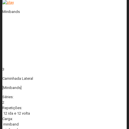
Minibands
3
Caminhada Lateral
[Minibands]
Séries:
2
Repetições:
12 ida e 12 volta
Carga:
miniband