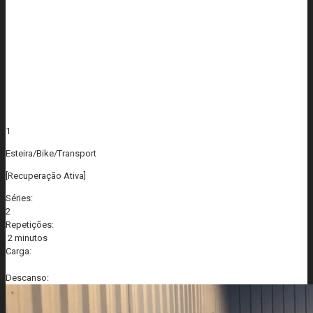
1
Esteira/Bike/Transport
[Recuperação Ativa]
Séries:
2
Repetições:
2 minutos
Carga:
Descanso: