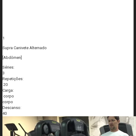
1
Supra Canivete Alternado
[Abdômen]
Séries:
3
Repetições:
20
Carga:
corpo
corpo
Descanso:
40