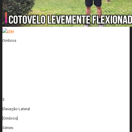
Ombros
3
Elevação Lateral
[Ombros]
Séries: