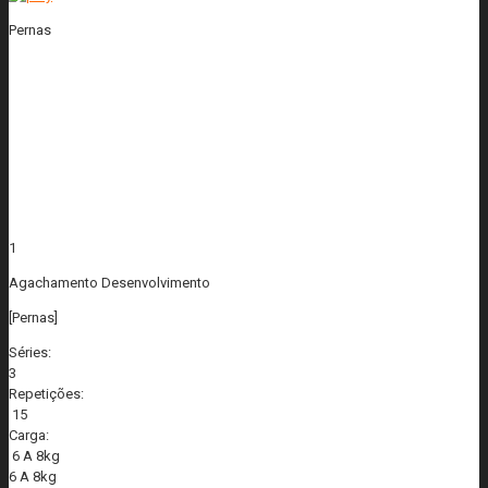
Pernas
1
Agachamento Desenvolvimento
[Pernas]
Séries:
3
Repetições:
15
Carga:
6 A 8kg
6 A 8kg