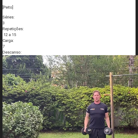
[Peito]
Séries:
3
Repetições:
12 a 15
Carga:
7
Descanso: