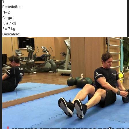
3
Repetições:
1~2
Carga:
5 a 7 kg
5 a 7 kg
Descanso: