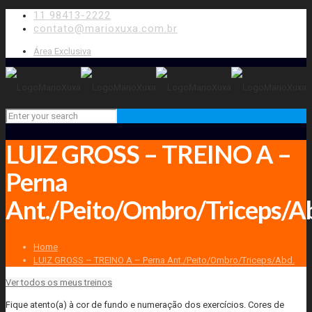
11 98413-2222
contato@marioxuxa.com.br
Área Exclusiva
LUIZ GROSS – TREINO A –
Perna
Ant./Peito/Ombro/Triceps/A
Home
LUIZ GROSS – TREINO A – Perna Ant./Peito/Ombro/Triceps/Abd.
Ver todos os meus treinos
Fique atento(a) à cor de fundo e numeração dos exercícios. Cores de