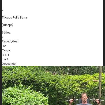
2
Triceps Polia Barra
[Tríceps]
Séries:
2
Repetições:
12
Carga:
3 a 4
3 a 4
Descanso: