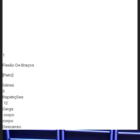
1
Flexão De Braços
[Peito]
Séries:
3
Repetições:
12
Carga:
corpo
corpo
Descanso: