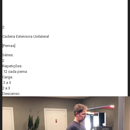
2
Cadeira Extensora Unilateral
[Pernas]
Séries:
2
Repetições:
12 cada perna
Carga:
2 a 3
2 a 3
Descanso: