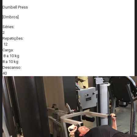
Dumbell Press
[Ombros]
Séries:
2
Repetições:
12
Carga:
8 a 10 kg
8 a 10 kg
Descanso:
40