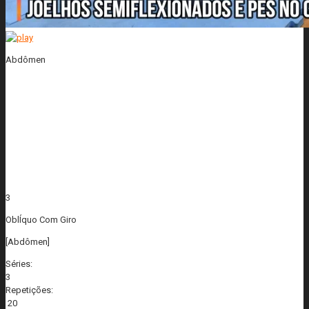
Abdômen
3
OblÍquo Com Giro
[Abdômen]
Séries:
3
Repetições:
20