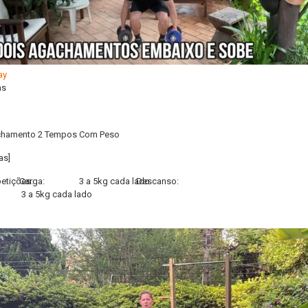
as
hamento 2 Tempos Com Peso
as]
etições:
Carga:
3 a 5kg cada lado
Descanso:
3 a 5kg cada lado