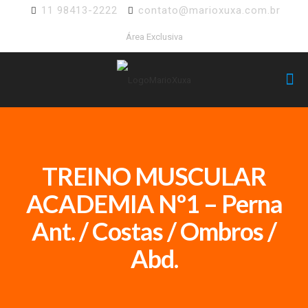
11 98413-2222
contato@marioxuxa.com.br
Área Exclusiva
TREINO MUSCULAR
ACADEMIA Nº1 – Perna
Ant. / Costas / Ombros /
Abd.