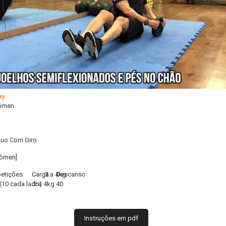
ômen
quo Com Giro
ômen]
etições:
Carga:
3 a 4kg
Descanso:
(10 cada lado)
3 a 4kg
40
Instruções em pdf