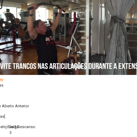
as
y Aberto Anterior
as]
etições:
Carga:
3
Descanso:
3