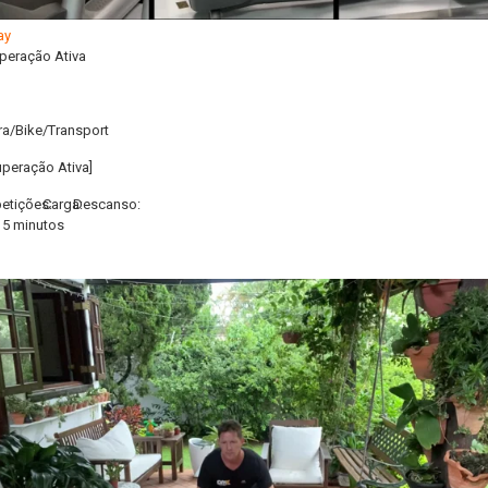
peração Ativa
ra/Bike/Transport
uperação Ativa]
etições:
Carga:
Descanso:
 5 minutos