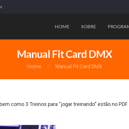
r
HOME
SOBRE
PROGRA
Manual Fit Card DMX
Home
Manual Fit Card DMX
 bem como 3 Treinos para “jogar treinando” estão no PDF 