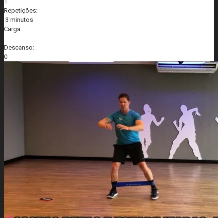
1
Repetições:
3 minutos
Carga:
Descanso:
0