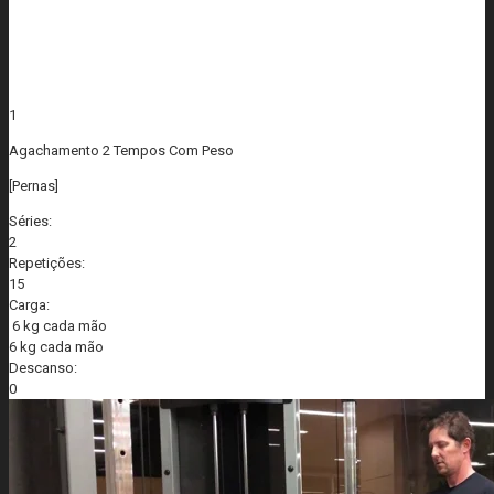
1
Agachamento 2 Tempos Com Peso
[Pernas]
Séries:
2
Repetições:
15
Carga:
6 kg cada mão
6 kg cada mão
Descanso:
0