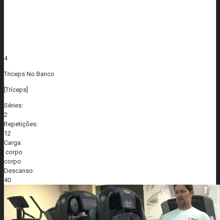
4
Triceps No Banco
[Tríceps]
Séries:
2
Repetições:
12
Carga:
corpo
corpo
Descanso:
40