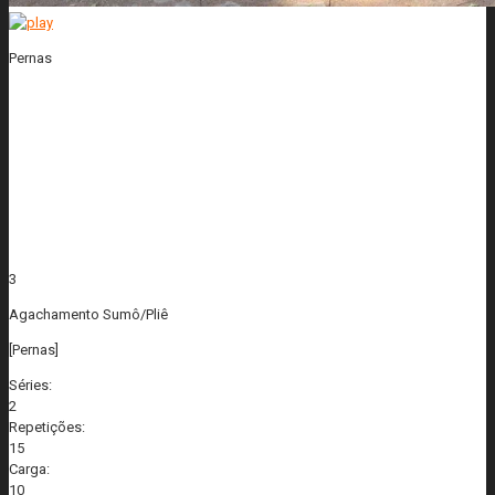
Pernas
3
Agachamento Sumô/Pliê
[Pernas]
Séries:
2
Repetições:
15
Carga:
10