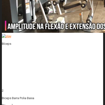
Bíceps
2
Biceps Barra Polia Baixa