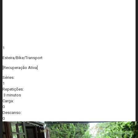
1
Esteira/Bike/Transport
[Recuperação Ativa]
Séries:
1
Repetições:
3 minutos
Carga:
0
Descanso:
0