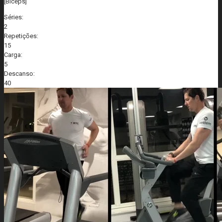
[Bíceps]
Séries:
2
Repetições:
15
Carga:
5
Descanso:
40