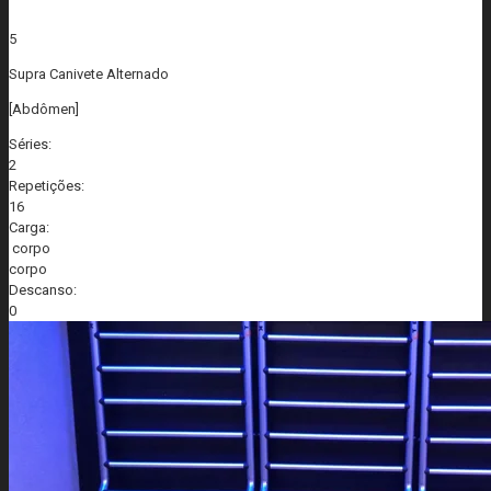
5
Supra Canivete Alternado
[Abdômen]
Séries:
2
Repetições:
16
Carga:
corpo
corpo
Descanso:
0