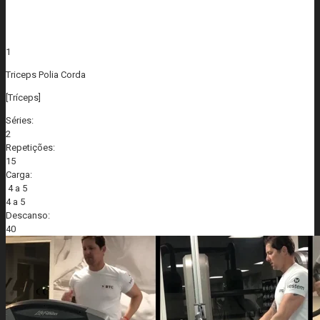
1
Triceps Polia Corda
[Tríceps]
Séries:
2
Repetições:
15
Carga:
4 a 5
4 a 5
Descanso:
40