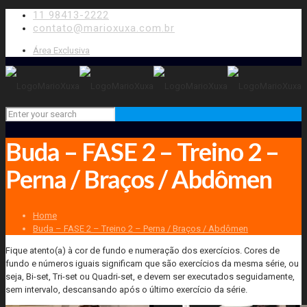
11 98413-2222
contato@marioxuxa.com.br
Área Exclusiva
Buda – FASE 2 – Treino 2 –
Perna / Braços / Abdômen
Home
Buda – FASE 2 – Treino 2 – Perna / Braços / Abdômen
Fique atento(a) à cor de fundo e numeração dos exercícios. Cores de
fundo e números iguais significam que são exercícios da mesma série, ou
seja, Bi-set, Tri-set ou Quadri-set, e devem ser executados seguidamente,
sem intervalo, descansando após o último exercício da série.