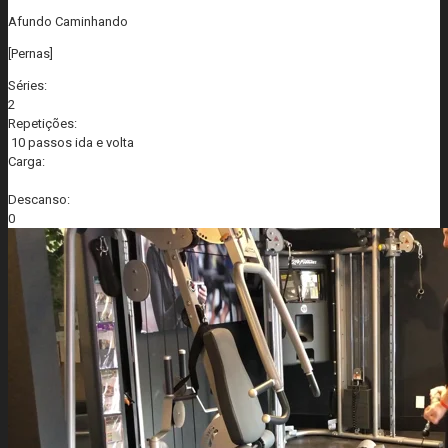
Afundo Caminhando
[Pernas]
Séries:
2
Repetições:
10 passos ida e volta
Carga:
Descanso:
0