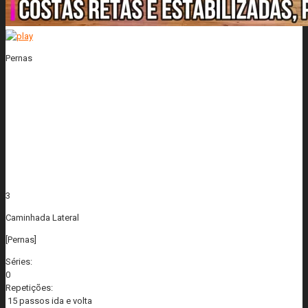
Pernas
3
Caminhada Lateral
[Pernas]
Séries:
0
Repetições:
15 passos ida e volta