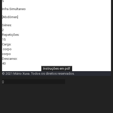
5
Infra Simultaneo
[Abdômen]
Séries:
2
Repetições:
15
Carga:
corpo
corpo
Descanso:
40
Instruções em pdf
© 2021 Mário Xuxa. Todos os direitos reservados.
0