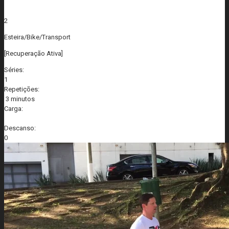
2
Esteira/Bike/Transport
[Recuperação Ativa]
Séries:
1
Repetições:
3 minutos
Carga:
Descanso:
0