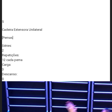
5
Cadeira Extensora Unilateral
[Pernas]
Séries:
2
Repetições:
12 cada perna
Carga:
3
Descanso:
0