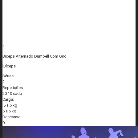
4
Biceps Alternado Dumbell Com Giro
[Bíceps]
Séries:
2
Repetições:
20 10 cada
Carga:
5 a 6 kg
5 a 6 kg
Descanso:
0