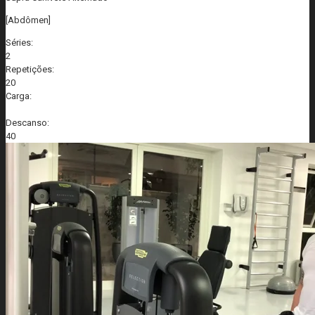
[Abdômen]
Séries:
2
Repetições:
20
Carga:
Descanso:
40