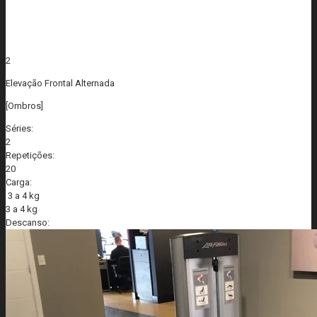
2
Elevação Frontal Alternada
[Ombros]
Séries:
2
Repetições:
20
Carga:
3 a 4 kg
3 a 4 kg
Descanso: