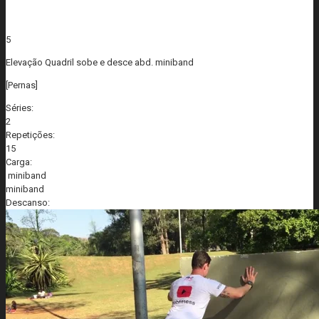
5
Elevação Quadril sobe e desce abd. miniband
[Pernas]
Séries:
2
Repetições:
15
Carga:
miniband
miniband
Descanso: