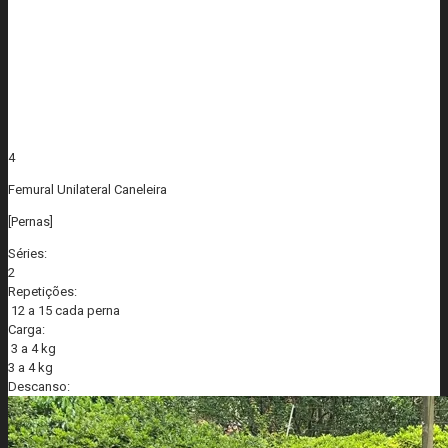
4
Femural Unilateral Caneleira
[Pernas]
Séries:
2
Repetições:
12 a 15 cada perna
Carga:
3 a 4 kg
3 a 4 kg
Descanso: