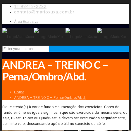
11 98413-2222
contato@marioxuxa.com.br
Área Exclusiva
ANDREA – TREINO C –
Perna/Ombro/Abd.
Home
ANDREA – TREINO C – Perna/Ombro/Abd.
Fique atento(a) à cor de fundo e numeração dos exercícios. Cores de
fundo e números iguais significam que são exercícios da mesma série, ou
seja, Bi-set, Tri-set ou Quadri-set, e devem ser executados seguidamente,
sem intervalo, descansando após o último exercício da série.