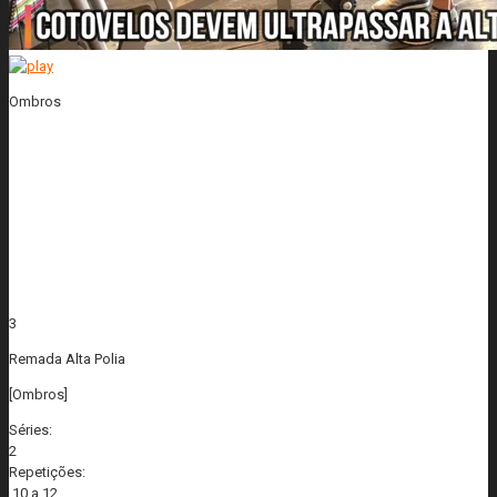
Ombros
3
Remada Alta Polia
[Ombros]
Séries:
2
Repetições:
10 a 12