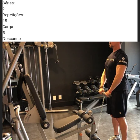
Séries:
2
Repetições:
15
Carga:
5
Descanso: