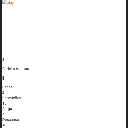
3
Cadeira Adutora
[]
Séries:
2
Repetições:
15
Carga:
4
Descanso:
40