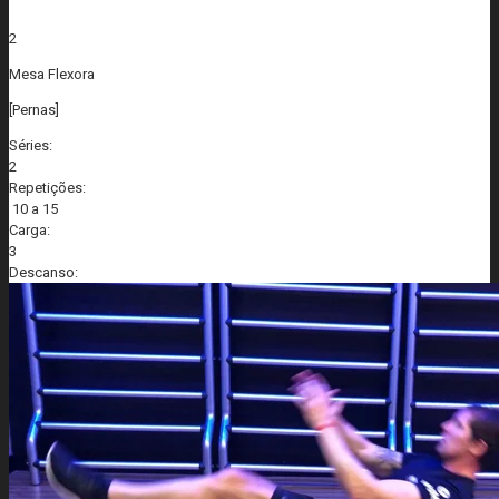
2
Mesa Flexora
[Pernas]
Séries:
2
Repetições:
10 a 15
Carga:
3
Descanso: