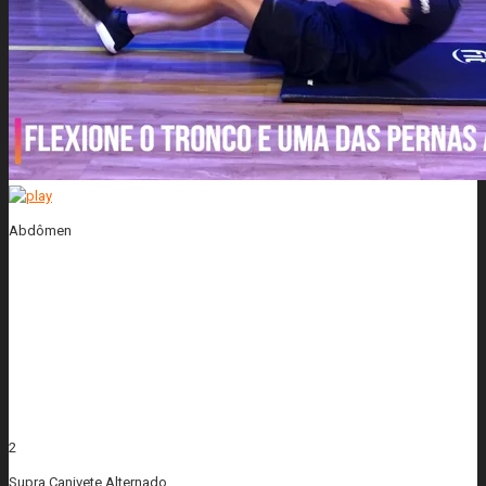
Abdômen
2
Supra Canivete Alternado