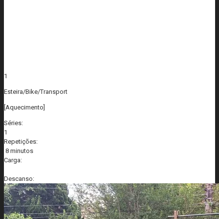
1
Esteira/Bike/Transport
[Aquecimento]
Séries:
1
Repetições:
8 minutos
Carga:
Descanso: