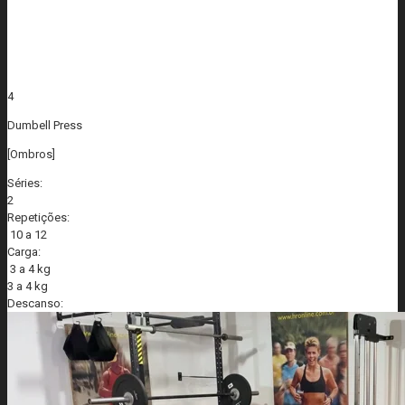
4
Dumbell Press
[Ombros]
Séries:
2
Repetições:
10 a 12
Carga:
3 a 4 kg
3 a 4 kg
Descanso: