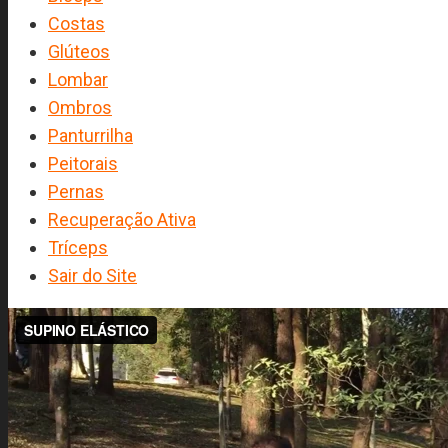
Costas
Glúteos
Lombar
Ombros
Panturrilha
Peitorais
Pernas
Recuperação Ativa
Tríceps
Sair do Site