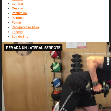
Lombar
Ombros
Panturrilha
Peitorais
Pernas
Recuperação Ativa
Tríceps
Sair do Site