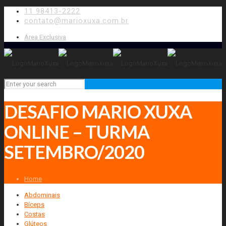
11 98413-2222
contato@marioxuxa.com.br
Área Exclusiva
DESAFIO MARIO XUXA
ONLINE – TURMA
SETEMBRO/2020
Home
Abdominais
Bíceps
Costas
Glúteos