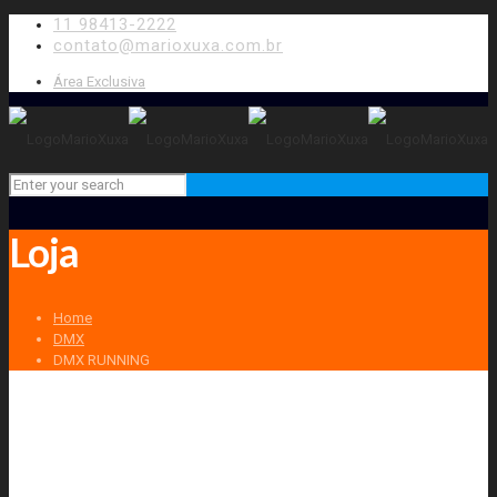
11 98413-2222
contato@marioxuxa.com.br
Área Exclusiva
Loja
Home
DMX
DMX RUNNING