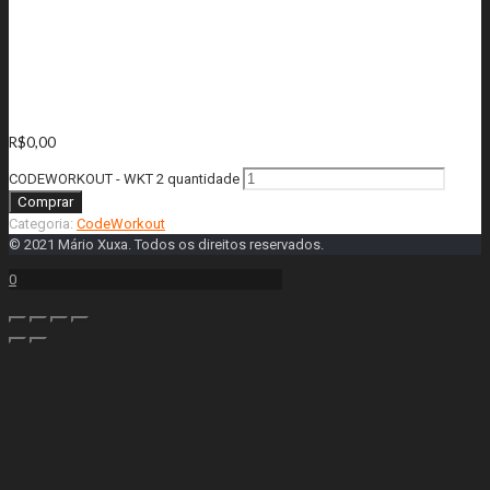
CODEWORKOUT – WKT
2
R$
0,00
CODEWORKOUT - WKT 2 quantidade
Comprar
Categoria:
CodeWorkout
© 2021 Mário Xuxa. Todos os direitos reservados.
0