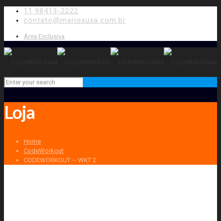
11 98413-2222
contato@marioxuxa.com.br
Área Exclusiva
Loja
Home
CodeWorkout
CODEWORKOUT – WKT 2