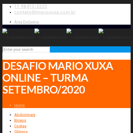
11 98413-2222
contato@marioxuxa.com.br
Área Exclusiva
DESAFIO MARIO XUXA
ONLINE – TURMA
SETEMBRO/2020
Home
Abdominais
Bíceps
Costas
Glúteos