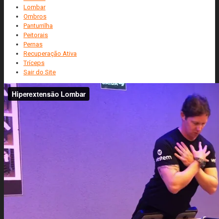
Lombar
Ombros
Panturrilha
Peitorais
Pernas
Recuperação Ativa
Tríceps
Sair do Site