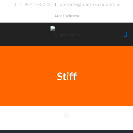
11 98413-2222
contato@marioxuxa.com.br
Área Exclusiva
Stiff