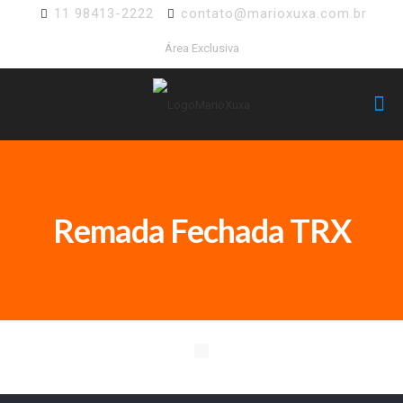
11 98413-2222
contato@marioxuxa.com.br
Área Exclusiva
Remada Fechada TRX