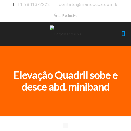
11 98413-2222
contato@marioxuxa.com.br
Área Exclusiva
Elevação Quadril sobe e
desce abd. miniband