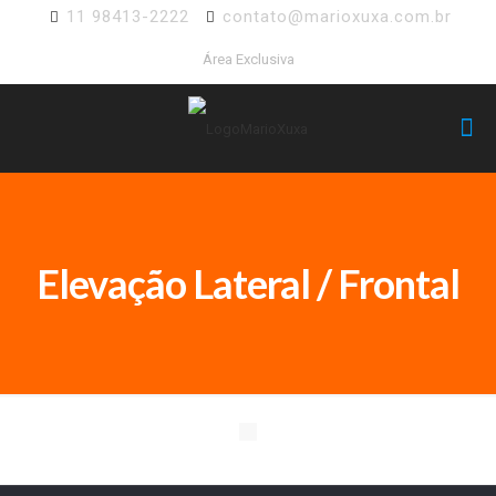
11 98413-2222
contato@marioxuxa.com.br
Área Exclusiva
Elevação Lateral / Frontal