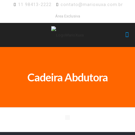
11 98413-2222
contato@marioxuxa.com.br
Área Exclusiva
Cadeira Abdutora