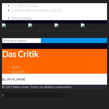
11 98413-2222
contato@marioxuxa.com.br
Área Exclusiva
Das Critik
Home
Das Critik
[ru_shoot_email]
© 2021 Mário Xuxa. Todos os direitos reservados.
0