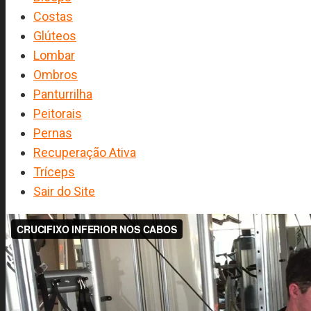
Costas
Glúteos
Lombar
Ombros
Panturrilha
Peitorais
Pernas
Recuperação Ativa
Tríceps
Sair do Site