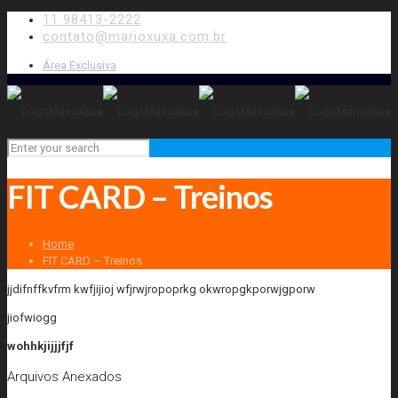
11 98413-2222
contato@marioxuxa.com.br
Área Exclusiva
FIT CARD – Treinos
Home
FIT CARD – Treinos
jjdifnffkvfrm kwfjijioj wfjrwjropoprkg okwropgkporwjgporw
jiofwiogg
wohhkjijjjfjf
Arquivos Anexados