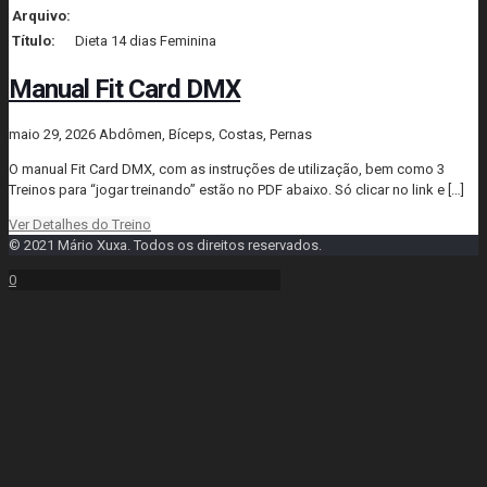
Arquivo:
📄 Dieta-14-dias-Feminina.pdf
Título:
Dieta 14 dias Feminina
Manual Fit Card DMX
maio 29, 2026
Abdômen, Bíceps, Costas, Pernas
O manual Fit Card DMX, com as instruções de utilização, bem como 3
Treinos para “jogar treinando” estão no PDF abaixo. Só clicar no link e
[…]
Ver Detalhes do Treino
© 2021 Mário Xuxa. Todos os direitos reservados.
0