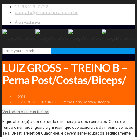
11 98413-2222
contato@marioxuxa.com.br
Área Exclusiva
LUIZ GROSS – TREINO B –
Perna Post/Costas/Biceps/
Home
LUIZ GROSS – TREINO B – Perna Post/Costas/Biceps/
Ver todos os meus treinos
Fique atento(a) à cor de fundo e numeração dos exercícios. Cores de
fundo e números iguais significam que são exercícios da mesma série, ou
seja, Bi-set, Tri-set ou Quadri-set, e devem ser executados seguidamente,