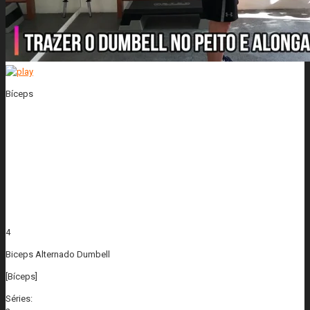
Bíceps
4
Biceps Alternado Dumbell
[Bíceps]
Séries: