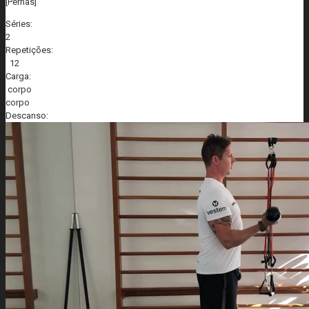
[Pernas]
Séries:
2
Repetições:
12
Carga:
corpo
corpo
Descanso: