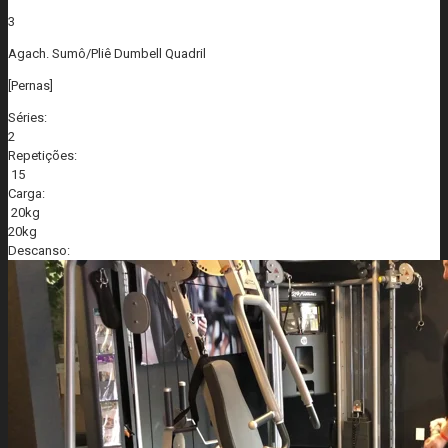
3
Agach. Sumô/Pliê Dumbell Quadril
[Pernas]
Séries:
2
Repetições:
15
Carga:
20kg
20kg
Descanso: