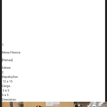
1
Mesa Flexora
[Pernas]
Séries:
2
Repetições:
12 a 15
Carga:
3 a 5
3 a 5
Descanso: