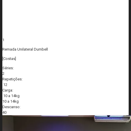
1
Remada Unilateral Dumbell
[Costas]
Séries:
2
Repetições:
12
Carga:
10 a 14kg
10 a 14kg
Descanso:
40