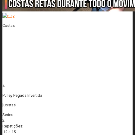
Costas
4
Pulley Pegada Invertida
[Costas]
Séries:
2
Repetições:
12 a 15