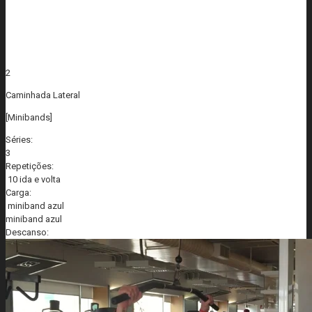
2
Caminhada Lateral
[Minibands]
Séries:
3
Repetições:
10 ida e volta
Carga:
miniband azul
miniband azul
Descanso: