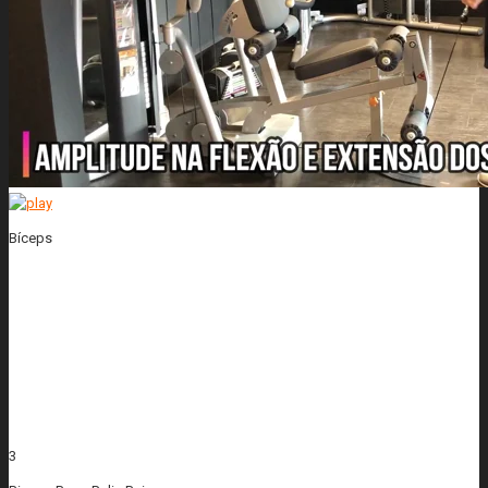
Bíceps
3