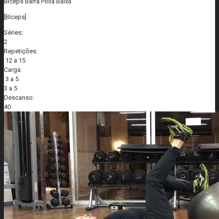
Biceps Barra Polia Baixa
[Bíceps]
Séries:
2
Repetições:
12 a 15
Carga:
3 a 5
3 a 5
Descanso:
40