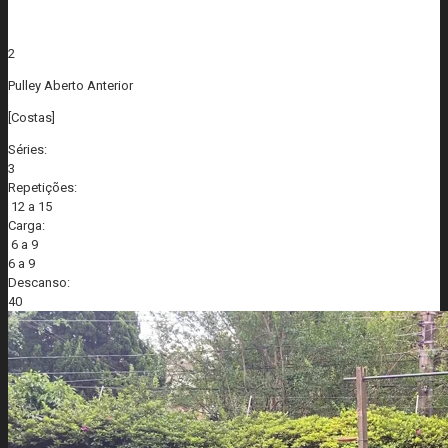
2
Pulley Aberto Anterior
[Costas]
Séries:
3
Repetições:
12 a 15
Carga:
6 a 9
6 a 9
Descanso:
40