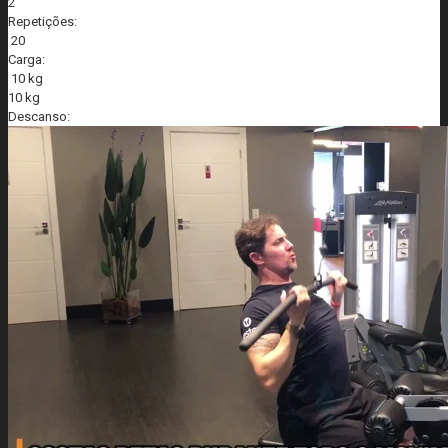
2
Repetições:
20
Carga:
10 kg
10 kg
Descanso: