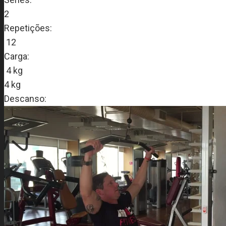
2
Repetições:
12
Carga:
4 kg
4 kg
Descanso: