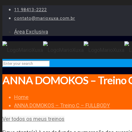
11 98413-2222
contato@marioxuxa.com.br
Área Exclusiva
ANNA DOMOKOS – Treino 
Home
ANNA DOMOKOS – Treino C – FULLBODY
Ver todos os meus treinos