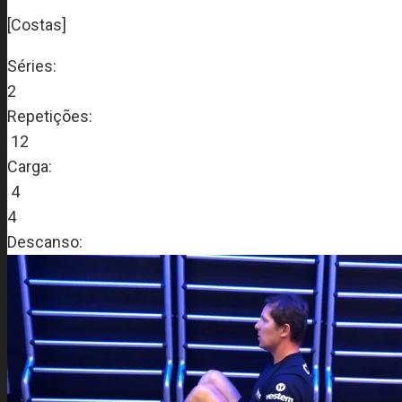
[Costas]
Séries:
2
Repetições:
12
Carga:
4
4
Descanso: