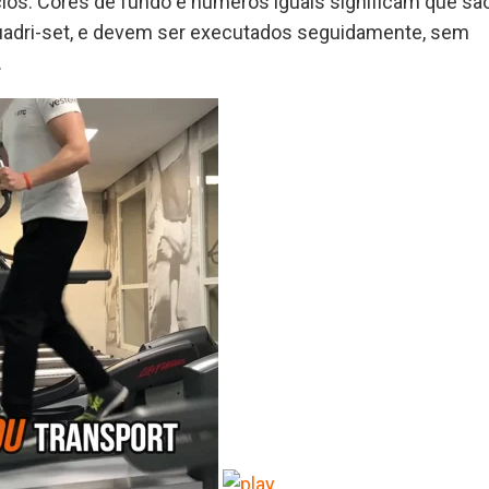
cios. Cores de fundo e números iguais significam que sã
 Quadri-set, e devem ser executados seguidamente, sem
.